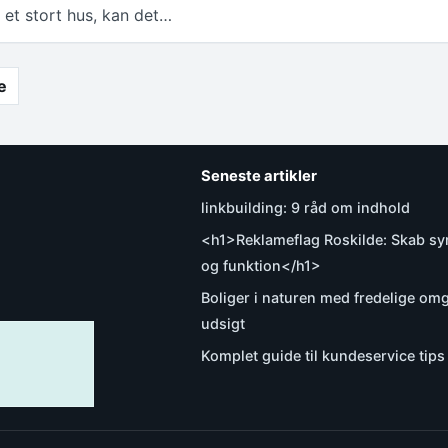
ler et stort hus, kan det…
e
Seneste artikler
linkbuilding: 9 råd om indhold
<h1>Reklameflag Roskilde: Skab syn
og funktion</h1>
Boliger i naturen med fredelige om
udsigt
Komplet guide til kundeservice tips