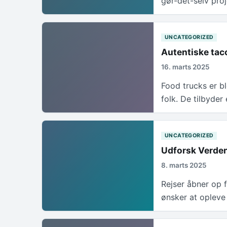
gør-det-selv pro
UNCATEGORIZED
Autentiske taco
16. marts 2025
Food trucks er b
folk. De tilbyde
UNCATEGORIZED
Udforsk Verde
8. marts 2025
Rejser åbner op 
ønsker at opleve