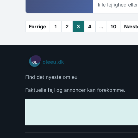
lille lejlighed el
Indlægsinddeling
Forrige
1
2
3
4
…
10
Næst
Find det nyeste om eu
Faktuelle fejl og annoncer kan forekomme.