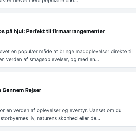
jekter blevet mere populære end…
s på hjul: Perfekt til firmaarrangementer
levet en populær måde at bringe madoplevelser direkte til
r en verden af smagsoplevelser, og med en…
n Gennem Rejser
for en verden af oplevelser og eventyr. Uanset om du
 storbyernes liv, naturens skønhed eller de…