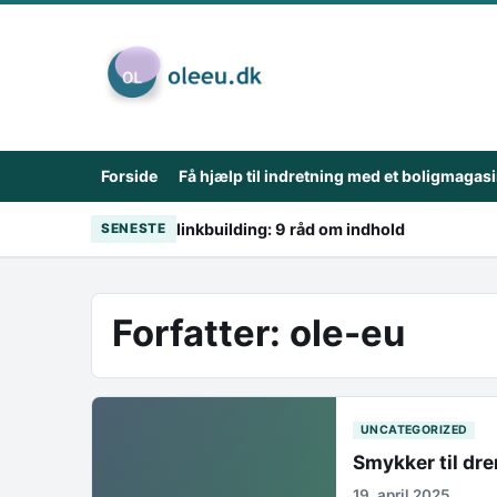
Skip to content
Forside
Få hjælp til indretning med et boligmagas
linkbuilding: 9 råd om indhold
SENESTE
Forfatter:
ole-eu
UNCATEGORIZED
Smykker til dr
19. april 2025