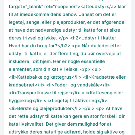
target="_blank" rel="noopener">katteudstyr</a> klar
til at imødekomme dens behov. Uanset om det er
legetøj, senge, eller plejeprodukter, er det afgørende
at have det nødvendige udstyr til katte for at sikre
deres trivsel og lykke. </p> <h2>Udstyr til katte:
Hvad har du brug for?</h2> <p> Når du leder efter
udstyr til katte, er der flere ting, du bør overveje at
inkludere i dit hjem. Her er nogle essentielle
elementer, som din kat vil elske: </p> <ul>
<li>Kattebakke og kattegrus</li> <li>Kradsetræ eller
kradsebræt</li> <li>Foder- og vandskåle</li>
<li>Transportkasse til rejser</li> <li>Katteseng eller
hyggekrog</li> <li>Legetøj til aktivering</li>
<li>Børste og plejeprodukter</li> </ul> <p> At have
det rette udstyr til katte kan gøre en stor forskel i din
kats livskvalitet. Det giver dem mulighed for at
udtrykke deres naturlige adfærd, holde sig aktive og