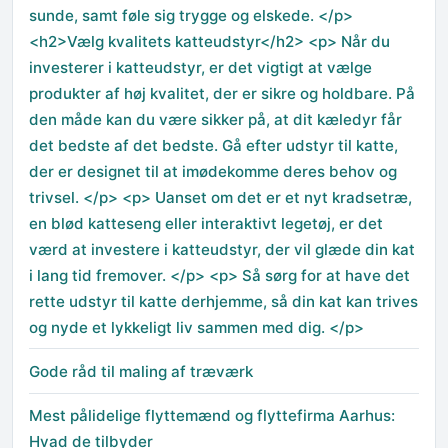
sunde, samt føle sig trygge og elskede. </p>
<h2>Vælg kvalitets katteudstyr</h2> <p> Når du
investerer i katteudstyr, er det vigtigt at vælge
produkter af høj kvalitet, der er sikre og holdbare. På
den måde kan du være sikker på, at dit kæledyr får
det bedste af det bedste. Gå efter udstyr til katte,
der er designet til at imødekomme deres behov og
trivsel. </p> <p> Uanset om det er et nyt kradsetræ,
en blød katteseng eller interaktivt legetøj, er det
værd at investere i katteudstyr, der vil glæde din kat
i lang tid fremover. </p> <p> Så sørg for at have det
rette udstyr til katte derhjemme, så din kat kan trives
og nyde et lykkeligt liv sammen med dig. </p>
Gode råd til maling af træværk
Mest pålidelige flyttemænd og flyttefirma Aarhus:
Hvad de tilbyder