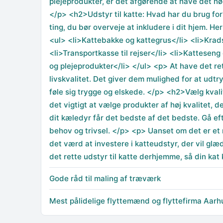
plejeprodukter, er det afgørende at have det nødv
</p> <h2>Udstyr til katte: Hvad har du brug for?
ting, du bør overveje at inkludere i dit hjem. He
<ul> <li>Kattebakke og kattegrus</li> <li>Krad
<li>Transportkasse til rejser</li> <li>Katteseng 
og plejeprodukter</li> </ul> <p> At have det rett
livskvalitet. Det giver dem mulighed for at udt
føle sig trygge og elskede. </p> <h2>Vælg kvali
det vigtigt at vælge produkter af høj kvalitet, 
dit kæledyr får det bedste af det bedste. Gå eft
behov og trivsel. </p> <p> Uanset om det er et n
det værd at investere i katteudstyr, der vil glæ
det rette udstyr til katte derhjemme, så din kat
Gode råd til maling af træværk
Mest pålidelige flyttemænd og flyttefirma Aarh