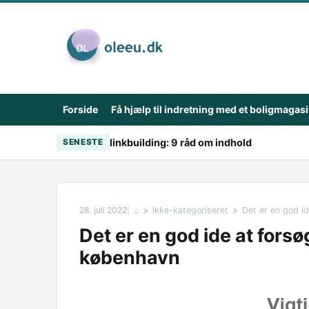
Skip to content
Forside
Få hjælp til indretning med et boligmagas
linkbuilding: 9 råd om indhold
SENESTE
28. juli 2022
⌂
Ikke-kategoriseret
Det er en god i
Det er en god ide at forsø
københavn