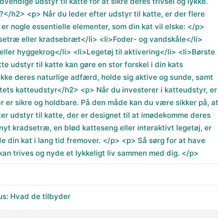
endige udstyr til katte for at sikre deres trivsel og lykke.
</h2> <p> Når du leder efter udstyr til katte, er der flere
r er nogle essentielle elementer, som din kat vil elske: </p>
setræ eller kradsebræt</li> <li>Foder- og vandskåle</li>
eller hyggekrog</li> <li>Legetøj til aktivering</li> <li>Børste
e udstyr til katte kan gøre en stor forskel i din kats
rykke deres naturlige adfærd, holde sig aktive og sunde, samt
tets katteudstyr</h2> <p> Når du investerer i katteudstyr, er
der er sikre og holdbare. På den måde kan du være sikker på, a
er udstyr til katte, der er designet til at imødekomme deres
yt kradsetræ, en blød katteseng eller interaktivt legetøj, er
de din kat i lang tid fremover. </p> <p> Så sørg for at have
 kan trives og nyde et lykkeligt liv sammen med dig. </p>
us: Hvad de tilbyder