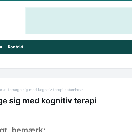
in
Kontakt
de at forsøge sig med kognitiv terapi københavn
ge sig med kognitiv terapi