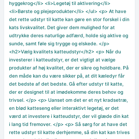
hyggekrog</li> <li>Legetøj til aktivering</li>
<li>Børste og plejeprodukter</li> </ul> <p> At have
det rette udstyr til katte kan gøre en stor forskel i din
kats livskvalitet. Det giver dem mulighed for at
udtrykke deres naturlige adfærd, holde sig aktive og
sunde, samt føle sig trygge og elskede. </p>
<h2>Vælg kvalitets katteudstyr</h2> <p> Når du
investerer i katteudstyr, er det vigtigt at vælge
produkter af høj kvalitet, der er sikre og holdbare. På
den måde kan du være sikker på, at dit kæledyr får
det bedste af det bedste. Gå efter udstyr til katte,
der er designet til at imødekomme deres behov og
trivsel. </p> <p> Uanset om det er et nyt kradsetræ,
en blød katteseng eller interaktivt legetøj, er det
værd at investere i katteudstyr, der vil glæde din kat
i lang tid fremover. </p> <p> Så sørg for at have det
rette udstyr til katte derhjemme, så din kat kan trives