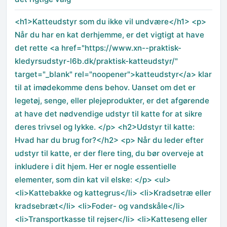
<h1>Katteudstyr som du ikke vil undvære</h1> <p>
Når du har en kat derhjemme, er det vigtigt at have
det rette <a href="https://www.xn--praktisk-
kledyrsudstyr-l6b.dk/praktisk-katteudstyr/"
target="_blank" rel="noopener">katteudstyr</a> klar
til at imødekomme dens behov. Uanset om det er
legetøj, senge, eller plejeprodukter, er det afgørende
at have det nødvendige udstyr til katte for at sikre
deres trivsel og lykke. </p> <h2>Udstyr til katte:
Hvad har du brug for?</h2> <p> Når du leder efter
udstyr til katte, er der flere ting, du bør overveje at
inkludere i dit hjem. Her er nogle essentielle
elementer, som din kat vil elske: </p> <ul>
<li>Kattebakke og kattegrus</li> <li>Kradsetræ eller
kradsebræt</li> <li>Foder- og vandskåle</li>
<li>Transportkasse til rejser</li> <li>Katteseng eller